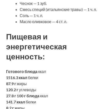
Чеснок — 1 зуб.
Смесь специй (итальянские травы) — 1 ч. л.
Соль — 1 ч. л.
Масло оливковое — 4 ст. л.
Пищевая и
энергетическая
ценность:
Готового блюда
ккал
1516.3 ккал
белки
87.9 г
жиры
120.2 г
углеводы
27.8 г
100 г блюда
ккал
141.7 ккал
белки
8.2 г
жиры