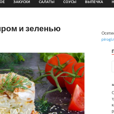
ОЕ
ЗАКУСКИ
САЛАТЫ
СОУСЫ
ВЫПЕЧКА
ыром и зеленью
Осетин
pirogi.
з
С
т
к
р