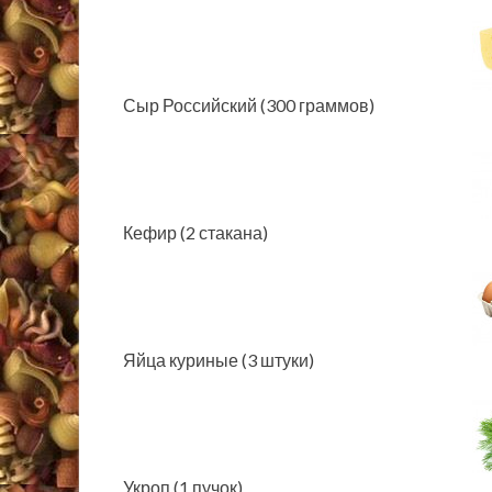
Сыр Российский (300 граммов)
Кефир (2 стакана)
Яйца куриные (3 штуки)
Укроп (1 пучок)