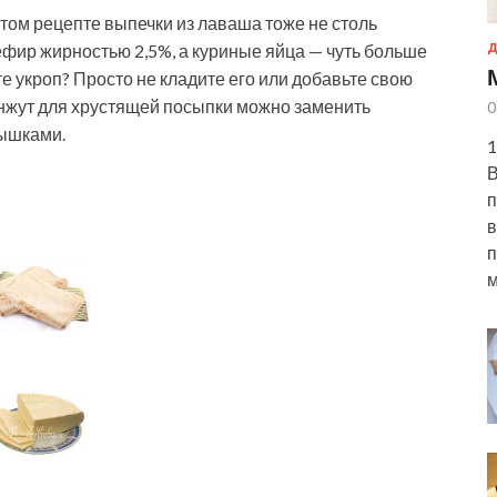
том рецепте выпечки из лаваша тоже не столь
ефир жирностью 2,5%, а куриные яйца — чуть больше
Д
е укроп? Просто не кладите его или добавьте свою
Кунжут для хрустящей посыпки можно заменить
0
нышками.
1
В
п
в
п
м