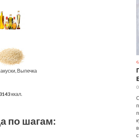
С
Закуски, Выпечка
0
3143
ккал.
С
п
п
а по шагам:
к
в
с