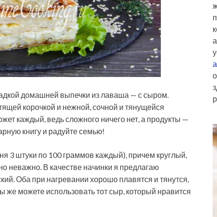
ж
п
к
а
у
а
о
з
адкой домашней выпечки из лаваша — с сыром.
р
тящей корочкой и нежной, сочной и тянущейся
ожет каждый, ведь сложного ничего нет, а продукты —
арную книгу и радуйте семью!
я 3 штуки по 100 граммов каждый), причем круглый,
о неважно. В качестве начинки я предлагаю
кий. Оба при нагревании хорошо плавятся и тянутся,
ы же можете использовать тот сыр, который нравится