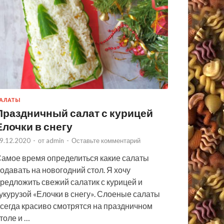
АЛАТЫ
Праздничный салат с курицей
Елочки в снегу
9.12.2020
-
от
admin
-
Оставьте комментарий
амое время определиться какие салаты
одавать на новогодний стол. Я хочу
редложить свежий салатик с курицей и
укурузой «Елочки в снегу». Слоеные салаты
сегда красиво смотрятся на праздничном
толе и …