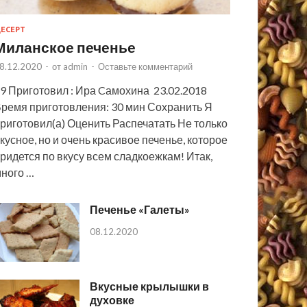
ЕСЕРТ
Миланское печенье
8.12.2020
-
от
admin
-
Оставьте комментарий
9 Приготовил : Ира Cамохина 23.02.2018
ремя приготовления: 30 мин Сохранить Я
риготовил(а) Оценить Распечатать Не только
кусное, но и очень красивое печенье, которое
ридется по вкусу всем сладкоежкам! Итак,
ного …
Печенье «Галеты»
08.12.2020
Вкусные крылышки в
духовке