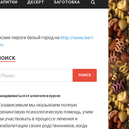
НАПИТКИ
ДЕСЕРТ
ЗАГОТОВКА
ские пироги белый город на
http://www.beri-
ru
.
ПОИСК
акодироваться от алкоголя в курске
озависимым мы оказываем полную
ренинговую психологическую помощь, учим
ак участвовать в процессе лечения и
еабилитации своих родственников, когда