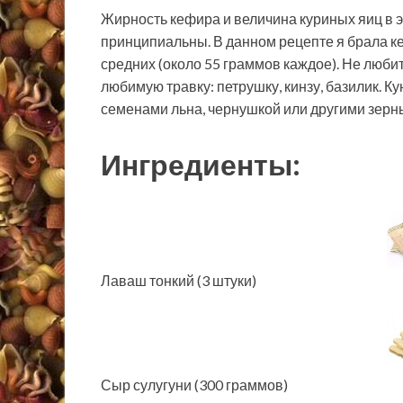
Жирность кефира и величина куриных яиц в э
принципиальны. В данном рецепте я брала к
средних (около 55 граммов каждое). Не любит
любимую травку: петрушку, кинзу, базилик. 
семенами льна, чернушкой или другими зер
Ингредиенты:
Лаваш тонкий (3 штуки)
Сыр сулугуни (300 граммов)