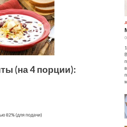
Д
0
1
В
п
ы (на 4 порции):
в
п
м
ю 82% (для подачи)