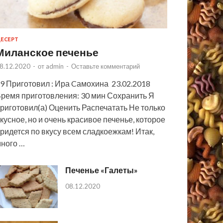
ЕСЕРТ
Миланское печенье
8.12.2020
-
от
admin
-
Оставьте комментарий
9 Приготовил : Ира Cамохина 23.02.2018
ремя приготовления: 30 мин Сохранить Я
риготовил(а) Оценить Распечатать Не только
кусное, но и очень красивое печенье, которое
ридется по вкусу всем сладкоежкам! Итак,
ного …
Печенье «Галеты»
08.12.2020