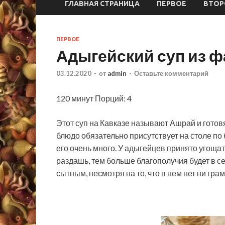
ГЛАВНАЯ СТРАНИЦА
ПЕРВОЕ
ВТОР
ПЕРВОЕ
Адыгейский суп из ф
03.12.2020
-
от
admin
-
Оставьте комментарий
120 минут Порций: 4
Этот суп на Кавказе называют Ашрай и готовя
блюдо обязательно присутствует на столе п
его очень много. У адыгейцев принято угощат
раздашь, тем больше благополучия будет в с
сытным, несмотря на то, что в нем нет ни гра