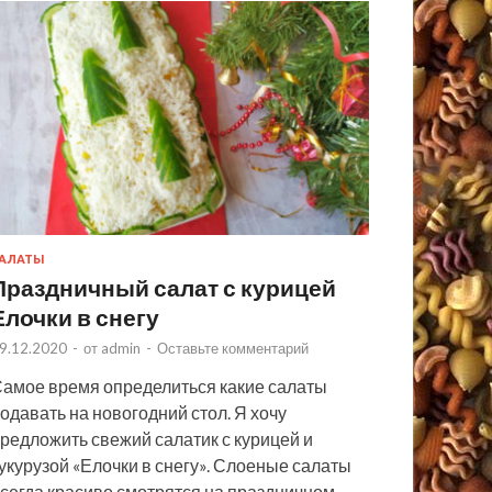
АЛАТЫ
Праздничный салат с курицей
Елочки в снегу
9.12.2020
-
от
admin
-
Оставьте комментарий
амое время определиться какие салаты
одавать на новогодний стол. Я хочу
редложить свежий салатик с курицей и
укурузой «Елочки в снегу». Слоеные салаты
сегда красиво смотрятся на праздничном