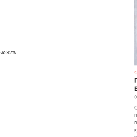
тью 82%
С
0
С
п
п
к
в