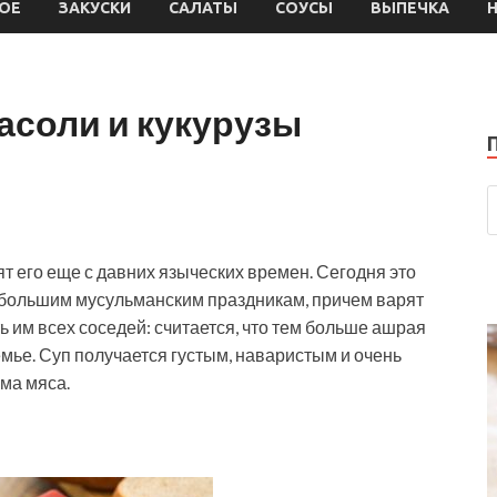
ОЕ
ЗАКУСКИ
САЛАТЫ
СОУСЫ
ВЫПЕЧКА
асоли и кукурузы
т его еще с давних языческих времен. Сегодня это
о большим мусульманским праздникам, причем варят
ь им всех соседей:
считается, что тем больше ашрая
емье. Суп получается густым, наваристым и очень
мма мяса.