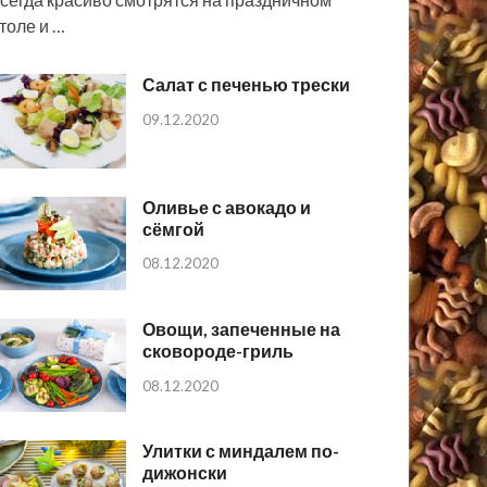
толе и …
Салат с печенью трески
09.12.2020
Оливье с авокадо и
сёмгой
08.12.2020
Овощи, запеченные на
сковороде-гриль
08.12.2020
Улитки с миндалем по-
дижонски