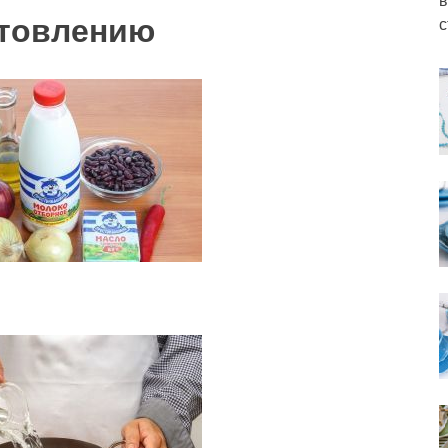
отовлению
с