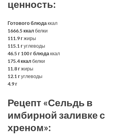
ценность:
Готового блюда
ккал
1666.5 ккал
белки
111.9 г
жиры
115.1 г
углеводы
46.5 г
100 г блюда
ккал
175.4 ккал
белки
11.8 г
жиры
12.1 г
углеводы
4.9 г
Рецепт «Сельдь в
имбирной заливке с
хреном»: