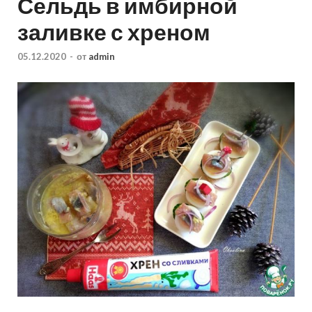
Сельдь в имбирной
заливке с хреном
05.12.2020
-
от
admin